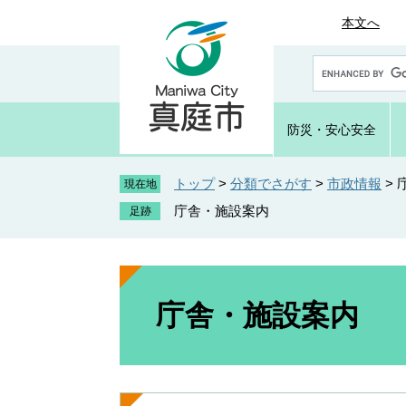
ペ
メ
本文へ
ー
ニ
ジ
ュ
G
の
ー
o
先
を
o
頭
飛
g
防災・
安心安全
で
ば
l
e
す
し
カ
トップ
>
分類でさがす
>
市政情報
>
。
て
現在地
ス
本
庁舎・施設案内
タ
文
ム
へ
検
索
本
文
庁舎・施設案内