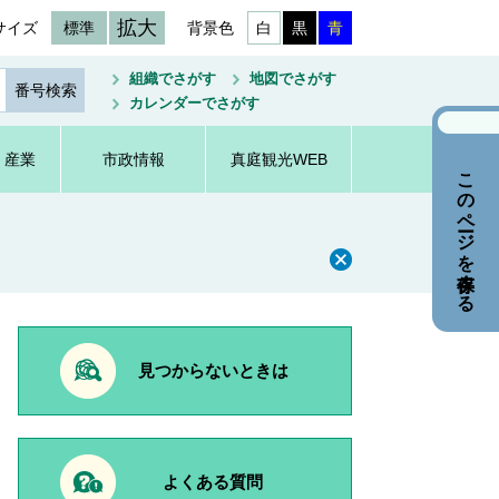
拡大
サイズ
標準
背景色
白
黒
青
組織でさがす
地図でさがす
カレンダーでさがす
・産業
市政情報
真庭観光WEB
このページを保存する
見つからないときは
よくある質問