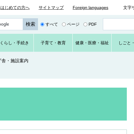
はじめての方へ
サイトマップ
Foreign languages
文字
ペ
すべて
ページ
PDF
ー
ジ
番
くらし
・手続き
子育て
・教育
健康・
医療・
福祉
しごと
号
を
入
庁舎・施設案内
力