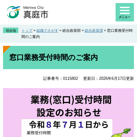
ペ
メ
ー
ニ
ジ
ュ
の
ー
先
を
トップ
>
組織でさがす
>
総合政策部
>
総合政策課
>
窓口業務受付時
現在地
頭
飛
間のご案内
で
ば
す
し
本
。
て
文
窓口業務受付時間のご案内
本
文
へ
記事番号：0115802
更新日：2026年6月17日更新