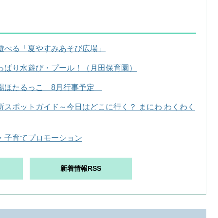
遊べる「夏やすみあそび広場」
っぱり水遊び・プール！（月田保育園）
場ほたるっこ 8月行事予定
所スポットガイド～今日はどこに行く？ まにわ わくわく
・子育てプロモーション
新着情報RSS