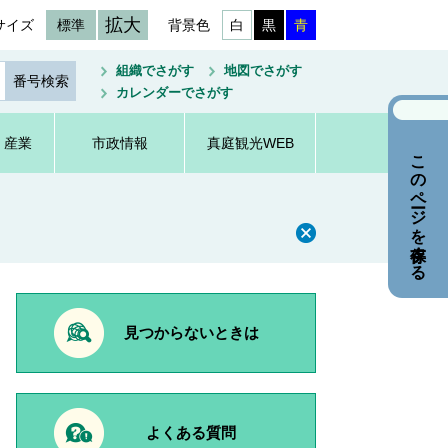
拡大
サイズ
標準
背景色
白
黒
青
組織でさがす
地図でさがす
カレンダーでさがす
・産業
市政情報
真庭観光WEB
このページを保存する
見つからないときは
よくある質問