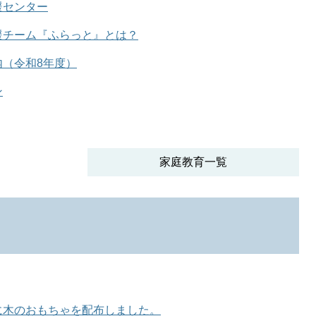
援センター
援チーム『ふらっと』とは？
内（令和8年度）
ン
家庭教育一覧
に木のおもちゃを配布しました。