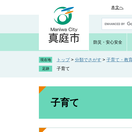
ペ
メ
本文へ
ー
ニ
ジ
ュ
G
の
ー
o
先
を
o
頭
飛
g
防災・
安心安全
で
ば
l
e
す
し
カ
トップ
>
分類でさがす
>
子育て・教
。
て
現在地
ス
本
子育て
タ
文
ム
へ
検
索
本
文
子育て