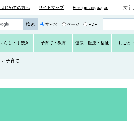
はじめての方へ
サイトマップ
Foreign languages
文字
ペ
すべて
ページ
PDF
ー
ジ
番
くらし
・手続き
子育て
・教育
健康・
医療・
福祉
しごと
号
を
入
育
>
子育て
力