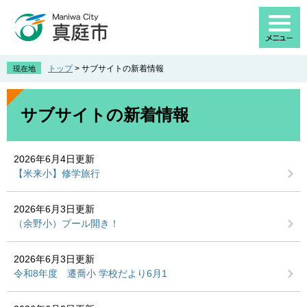
ペ
メ
ー
ニ
ジ
ュ
の
ー
先
を
トップ
>
サブサイトの新着情報
現在地
頭
飛
で
ば
本
す
し
文
サブサイトの新着情報
。
て
本
文
2026年6月4日更新
へ
【米来小】修学旅行
2026年6月3日更新
（余野小）プール開き！
2026年6月3日更新
令和8年度 遷喬小 学校だより6月1