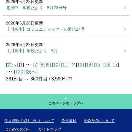
2026年5月28日更新
北房中 学校だより 5月28日号
2026年5月28日更新
【川東小】コミュニティスクール通信24号
2026年5月28日更新
【川東小】学校だより 5月
[
前へ
] [
1
] ･･･ [
7
] [
8
] [
9
] [
10
] [
11
] 12 [
13
] [
14
] [
15
] [
16
] [
17
]
･･･ [
120
] [
次へ
]
331件目 ～ 360件目 / 3,590件中
このページのトップへ
個人情報の取り扱いについて
免責事項
RSS配信について
はじめての方へ
サイトマップ