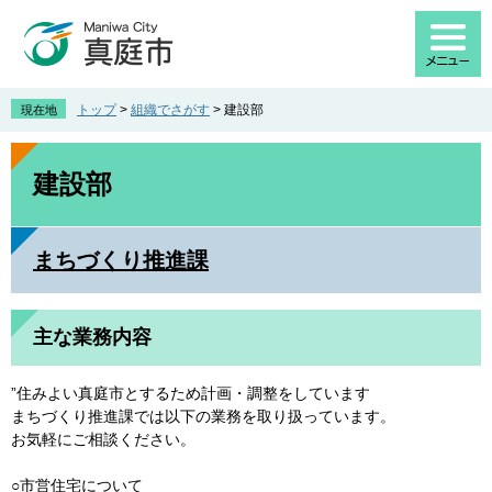
ペ
メ
ー
ニ
ジ
ュ
の
ー
先
を
トップ
>
組織でさがす
>
建設部
現在地
頭
飛
で
ば
本
す
し
文
建設部
。
て
本
文
まちづくり推進課
へ
主な業務内容
”住みよい真庭市とするため計画・調整をしています
まちづくり推進課では以下の業務を取り扱っています。
お気軽にご相談ください。
○市営住宅について