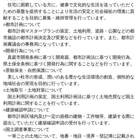
住宅に困窮している方に、健康で文化的な生活を送っていただく
ための基盤を提供することにより生活の安定と社会福祉の増進に貢
献することを目的に募集・維持管理を行っています。
○都市計画について
都市計画マスタープランの策定、土地利用、道路・公園などの都
市施設の都市計画決定及び変更などを行っています。また、都市計
画審議会の事務局になっています。
○開発行為について
真庭市開発条例に基づく開発届、都市計画法に基づく開発行為、
県土保全条例に基づく開発行為に関することなどを行っています。
○景観保全・自然保護について
美しい杜市の形成、潤いのある豊かな生活環境の創造、個性的な
地域社会の実現を目的に行っています。
○土地取引・土地対策について
国土利用計画の策定、国土利用計画法に基づく土地売買など国土
利用計画に関することを行っています。
○建築確認申請について
都市計画区域内及び一定の規模の建物・工作物等、建築する際に
提出していただく建築確認申請の受付を行っています。
○国土調査事業について
一筆ごとの土地について、地番・地目・境界・登記簿に記載され