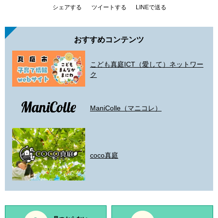
シェアする
ツイートする
LINEで送る
おすすめコンテンツ
こども真庭ICT（愛して）ネットワー
ク
ManiColle（マニコレ）
coco真庭