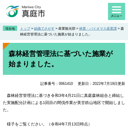
ペ
メ
ー
ニ
ジ
ュ
の
ー
先
を
トップ
>
組織でさがす
>
産業観光部
>
林業・バイオマス産業課
>
森
現在地
頭
飛
林経営管理法に基づいた施業が始まりました。
で
ば
す
し
本
。
て
文
森林経営管理法に基づいた施業が
本
始まりました。
文
へ
記事番号：0061410
更新日：2022年7月19日更新
森林経営管理法に基づき令和3年4月21日に真庭森林組合と締結し
た実施配分計画による1回目の間伐作業が美甘鉄山地区で開始しまし
た。
様子をご覧ください。（令和4年7月13日時点）