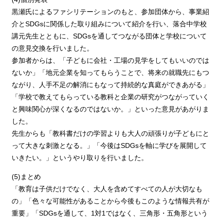
黒瀬氏によるファシリテーションのもと、参加団体から、事業紹
介とSDGsに関係した取り組みについて紹介を行い、落合中学校
講元先生とともに、SDGsを通してつながる団体と学校について
の意見交換を行いました。
参加者からは、「子どもに会社・工場の見学をしてもいいのでは
ないか」「地元企業を知ってもらうことで、将来の就職先にもつ
ながり、人手不足の解消にもなって持続的な真庭ができあがる」
「学校で教えてもらっている教科と企業の研究がつながっていく
と興味関心が深くなるのではないか。」といった意見があがりま
した。
先生からも「教科書だけの学習よりも大人の頑張りが子どもにと
って大きな刺激となる。」「今後はSDGsを軸に学びを展開して
いきたい。」というやり取りを行いました。
(5)まとめ
「教育は子供だけでなく、大人を含めてすべての人が大切なも
の」「色々な可能性があることから今後もこのような情報共有が
重要」「SDGsを通して、1対1ではなく、三角形・五角形という