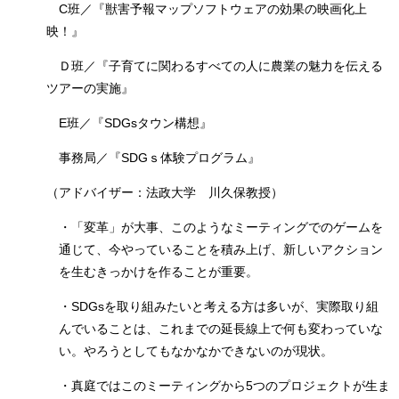
C班／『獣害予報マップソフトウェアの効果の映画化上
映！』
Ｄ班／『子育てに関わるすべての人に農業の魅力を伝える
ツアーの実施』
E班／『SDGsタウン構想』
事務局／『SDGｓ体験プログラム』
（アドバイザー：法政大学 川久保教授）
・「変革」が大事、このようなミーティングでのゲームを
通じて、今やっていることを積み上げ、新しいアクション
を生むきっかけを作ることが重要。
・SDGsを取り組みたいと考える方は多いが、実際取り組
んでいることは、これまでの延長線上で何も変わっていな
い。やろうとしてもなかなかできないのが現状。
・真庭ではこのミーティングから5つのプロジェクトが生ま