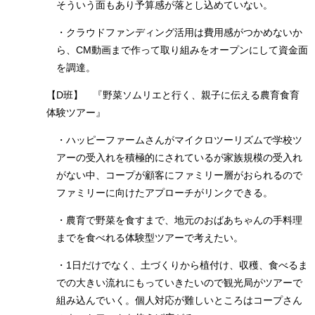
そういう面もあり予算感が落とし込めていない。
・クラウドファンディング活用は費用感がつかめないか
ら、CM動画まで作って取り組みをオープンにして資金面
を調達。
【D班】 『野菜ソムリエと行く、親子に伝える農育食育
体験ツアー』
・ハッピーファームさんがマイクロツーリズムで学校ツ
アーの受入れを積極的にされているが家族規模の受入れ
がない中、コープが顧客にファミリー層がおられるので
ファミリーに向けたアプローチがリンクできる。
・農育で野菜を食すまで、地元のおばあちゃんの手料理
までを食べれる体験型ツアーで考えたい。
・1日だけでなく、土づくりから植付け、収穫、食べるま
での大きい流れにもっていきたいので観光局がツアーで
組み込んでいく。個人対応が難しいところはコープさん