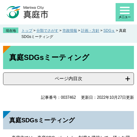
ペ
メ
ー
ニ
ジ
ュ
の
ー
先
を
トップ
>
分類でさがす
>
市政情報
>
計画・方針
>
SDGｓ
>
真庭
現在地
頭
飛
SDGsミーティング
で
ば
す
し
本
。
て
文
真庭SDGsミーティング
本
文
へ
ページ内目次
記事番号：0037462
更新日：2022年10月27日更新
真庭SDGsミーティング