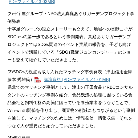
[PDFファイル／3.03MB]
(2)十字屋グループ・NPO法人真庭あぐりガーデンプロジェクト事
例発表
十字屋グループの設立ストーリーも交えて、地域への貢献こそが
SDGsへの第一歩であるという事例発表。真庭あぐりガーデンプ
ロジェクトではSDGs関連のイベント実績の報告を、子ども向け
イベントで活躍している「SDGs戦隊ジュンカンジャー」のショ
ーも交えて紹介していただきました。
(3)SDGsの視点も取り入れたマッチング事例発表（津山信用金庫
藤本 秀雄氏）
講演資料 [PDFファイル／1.01MB]
県北でのマッチング事例として、津山の正田食品とRBCコンサル
タントのマッチング事例を紹介。食品残渣の処理に困っている食
品会社と飼料価格の高騰に困っている養殖業者をつなぐことで、
Win-winの関係を作り出し、廃棄物の削減にもつながるという事例
を通して、マッチングのためには、情報発信・情報収集・それを
つなぐ人が重要だと紹介していただきました。
(4)個別発表