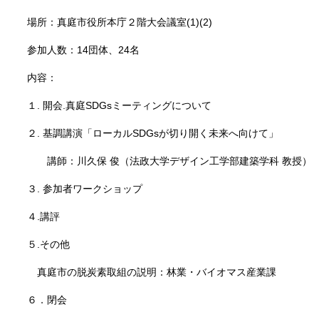
場所：真庭市役所本庁２階大会議室(1)(2)
参加人数：14団体、24名
内容：
１. 開会.真庭SDGsミーティングについて
２. 基調講演「ローカルSDGsが切り開く未来へ向けて」
講師：川久保 俊（法政大学デザイン工学部建築学科 教授）
３. 参加者ワークショップ
４.講評
５.その他
真庭市の脱炭素取組の説明：林業・バイオマス産業課
６．閉会