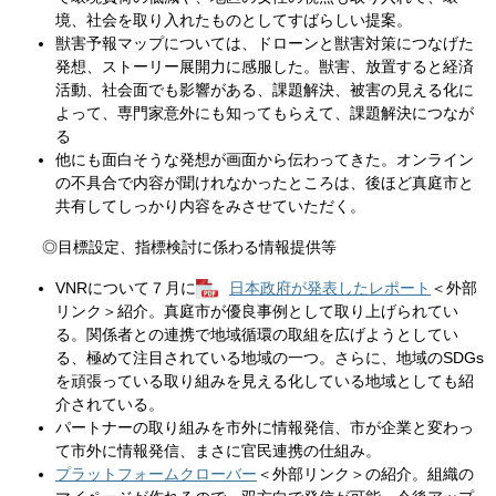
境、社会を取り入れたものとしてすばらしい提案。
獣害予報マップについては、ドローンと獣害対策につなげた
発想、ストーリー展開力に感服した。獣害、放置すると経済
活動、社会面でも影響がある、課題解決、被害の見える化に
よって、専門家意外にも知ってもらえて、課題解決につなが
る
他にも面白そうな発想が画面から伝わってきた。オンライン
の不具合で内容が聞けれなかったところは、後ほど真庭市と
共有してしっかり内容をみさせていただく。
◎目標設定、指標検討に係わる情報提供等
VNRについて７月に
日本政府が発表したレポート
＜外部
リンク＞
紹介。真庭市が優良事例として取り上げられてい
る。関係者との連携で地域循環の取組を広げようとしてい
る、極めて注目されている地域の一つ。さらに、地域のSDGs
を頑張っている取り組みを見える化している地域としても紹
介されている。
パートナーの取り組みを市外に情報発信、市が企業と変わっ
て市外に情報発信、まさに官民連携の仕組み。
プラットフォームクローバー
＜外部リンク＞
の紹介。組織の