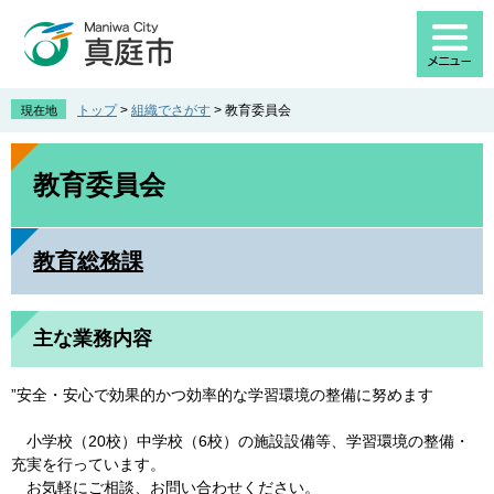
ペ
メ
ー
ニ
ジ
ュ
の
ー
先
を
トップ
>
組織でさがす
>
教育委員会
現在地
頭
飛
で
ば
本
す
し
文
教育委員会
。
て
本
文
教育総務課
へ
主な業務内容
”安全・安心で効果的かつ効率的な学習環境の整備に努めます
小学校（20校）中学校（6校）の施設設備等、学習環境の整備・
充実を行っています。
お気軽にご相談、お問い合わせください。