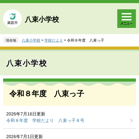
ペ
メ
ー
ニ
ジ
ュ
八束小学校
の
ー
先
を
頭
飛
八束小学校
>
学校だより
>
令和８年度 八束っ子
現在地
で
ば
す
し
。
て
八束小学校
本
文
へ
本
文
令和８年度 八束っ子
2026年7月16日更新
令和８年度 学校だより 八束っ子８号
2026年7月1日更新