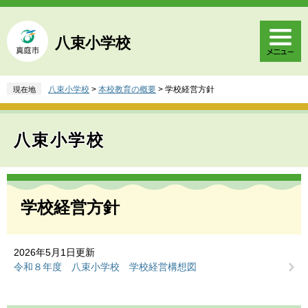
ペ
メ
ー
ニ
ジ
ュ
八束小学校
の
ー
先
を
頭
飛
八束小学校
>
本校教育の概要
>
学校経営方針
現在地
で
ば
す
し
。
て
八束小学校
本
文
へ
本
文
学校経営方針
2026年5月1日更新
令和８年度 八束小学校 学校経営構想図