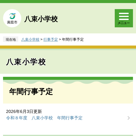
ペ
メ
ー
ニ
ジ
ュ
八束小学校
の
ー
先
を
頭
飛
八束小学校
>
行事予定
>
年間行事予定
現在地
で
ば
す
し
。
て
八束小学校
本
文
へ
本
文
年間行事予定
2026年6月3日更新
令和８年度 八束小学校 年間行事予定