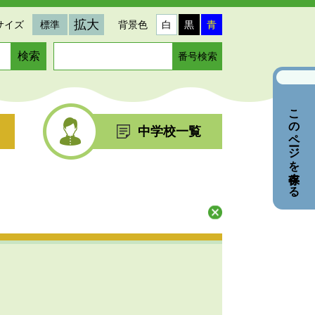
拡大
サイズ
標準
背景色
白
黒
青
ペ
ー
ジ
番
このページを保存する
号
を
中学校一覧
入
力