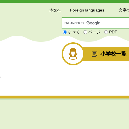
本文へ
Foreign languages
文字
G
o
すべて
ページ
PDF
o
g
l
e
小学校一覧
カ
ス
タ
ム
定
検
索