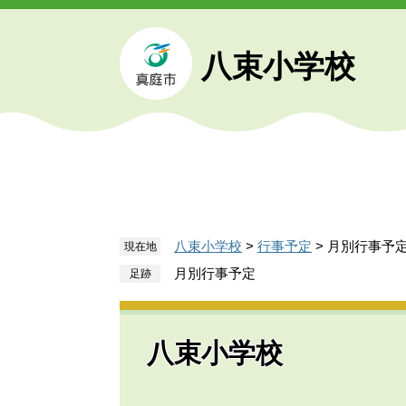
ペ
メ
ー
ニ
ジ
ュ
八束小学校
の
ー
先
を
頭
飛
で
ば
す
し
。
て
本
文
八束小学校
>
行事予定
>
月別行事予
現在地
へ
月別行事予定
八束小学校