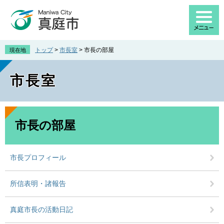
ペ
メ
ー
ニ
ジ
ュ
の
ー
先
を
トップ
>
市長室
>
市長の部屋
現在地
頭
飛
で
ば
市長室
す
し
。
て
本
文
本
へ
文
市長の部屋
市長プロフィール
所信表明・諸報告
真庭市長の活動日記