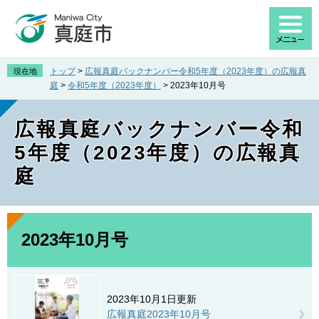
ペ
メ
ー
ニ
ジ
ュ
の
ー
先
を
トップ
>
広報真庭バックナンバー令和5年度（2023年度）の広報真
現在地
頭
飛
庭
>
令和5年度（2023年度）
>
2023年10月号
で
ば
す
し
広報真庭バックナンバー令和
。
て
本
5年度（2023年度）の広報真
文
庭
へ
本
文
2023年10月号
2023年10月1日更新
広報真庭2023年10月号