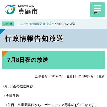
ペ
メ
ー
ニ
ジ
ュ
の
ー
先
を
トップ
>
行政情報告知放送
>
7月8日夜の放送
現在地
頭
飛
で
ば
行政情報告知放送
す
し
。
て
本
文
本
へ
文
7月8日夜の放送
記事番号：0119527
更新日：2026年7月8日更新
7月8日夜の放送内容
（全域放送）
・1件目 久世図書館から、ボランティア募集のお知らせです。