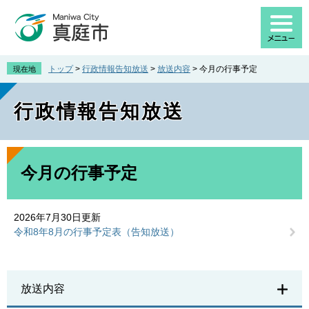
ペ
メ
ー
ニ
ジ
ュ
の
ー
先
を
トップ
>
行政情報告知放送
>
放送内容
>
今月の行事予定
現在地
頭
飛
で
ば
行政情報告知放送
す
し
。
て
本
文
本
へ
文
今月の行事予定
2026年7月30日更新
令和8年8月の行事予定表（告知放送）
放送内容