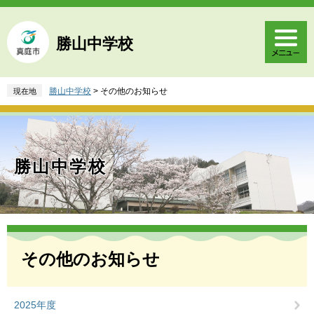
ペ
メ
ー
ニ
ジ
ュ
勝山中学校
の
ー
先
を
頭
飛
勝山中学校
>
その他のお知らせ
現在地
で
ば
す
し
。
て
本
文
勝山中学校
へ
本
文
その他のお知らせ
2025年度