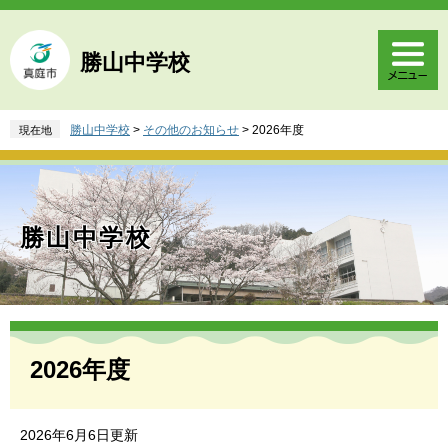
ペ
メ
ー
ニ
ジ
ュ
勝山中学校
の
ー
先
を
頭
飛
勝山中学校
>
その他のお知らせ
>
2026年度
現在地
で
ば
す
し
。
て
本
文
勝山中学校
へ
本
文
2026年度
2026年6月6日更新