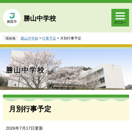
ペ
メ
ー
ニ
ジ
ュ
勝山中学校
の
ー
先
を
頭
飛
勝山中学校
>
行事予定
>
月別行事予定
現在地
で
ば
す
し
。
て
本
文
勝山中学校
へ
本
文
月別行事予定
2026年7月17日更新