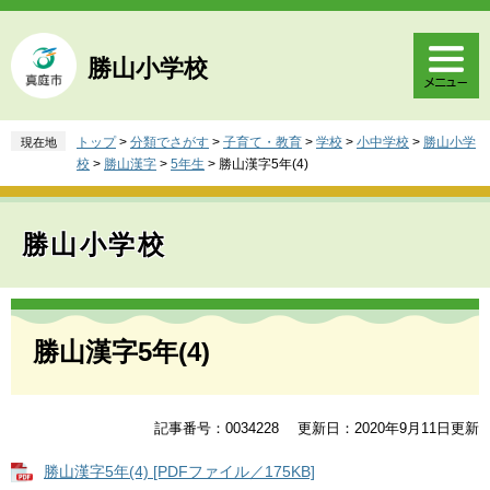
ペ
メ
ー
ニ
ジ
ュ
勝山小学校
の
ー
先
を
頭
飛
トップ
>
分類でさがす
>
子育て・教育
>
学校
>
小中学校
>
勝山小学
現在地
で
ば
校
>
勝山漢字
>
5年生
>
勝山漢字5年(4)
す
し
。
て
本
勝山小学校
文
へ
本
文
勝山漢字5年(4)
記事番号：0034228
更新日：2020年9月11日更新
勝山漢字5年(4) [PDFファイル／175KB]