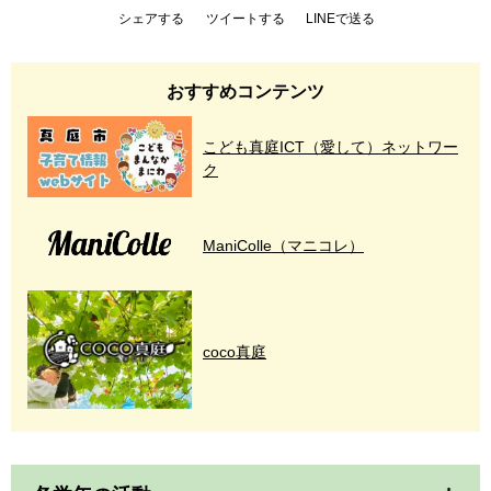
シェアする
ツイートする
LINEで送る
おすすめコンテンツ
こども真庭ICT（愛して）ネットワー
ク
ManiColle（マニコレ）
coco真庭