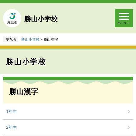
ペ
メ
ー
ニ
ジ
ュ
勝山小学校
の
ー
先
を
頭
飛
勝山小学校
>
勝山漢字
現在地
で
ば
す
し
。
て
勝山小学校
本
文
へ
本
文
勝山漢字
1年生
2年生