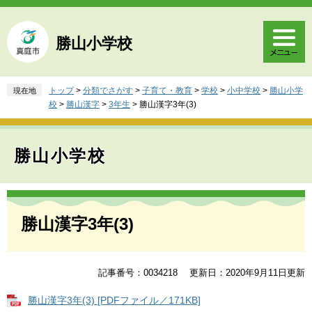
ペ
メ
ー
ニ
ジ
ュ
勝山小学校
の
ー
先
を
頭
飛
トップ
>
分類でさがす
>
子育て・教育
>
学校
>
小中学校
>
勝山小学
現在地
で
ば
校
>
勝山漢字
>
3年生
>
勝山漢字3年(3)
す
し
。
て
本
勝山小学校
文
へ
本
文
勝山漢字3年(3)
記事番号：0034218
更新日：2020年9月11日更新
勝山漢字3年(3) [PDFファイル／171KB]