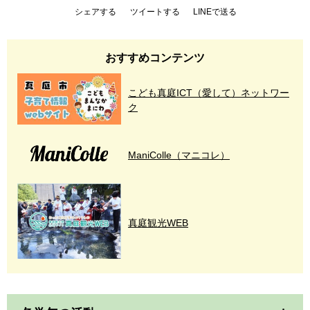
シェアする
ツイートする
LINEで送る
おすすめコンテンツ
こども真庭ICT（愛して）ネットワー
ク
ManiColle（マニコレ）
真庭観光WEB