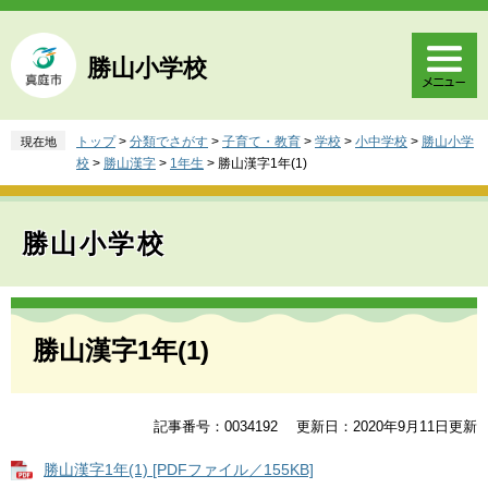
ペ
メ
ー
ニ
ジ
ュ
勝山小学校
の
ー
先
を
頭
飛
トップ
>
分類でさがす
>
子育て・教育
>
学校
>
小中学校
>
勝山小学
現在地
で
ば
校
>
勝山漢字
>
1年生
>
勝山漢字1年(1)
す
し
。
て
本
勝山小学校
文
へ
本
文
勝山漢字1年(1)
記事番号：0034192
更新日：2020年9月11日更新
勝山漢字1年(1) [PDFファイル／155KB]