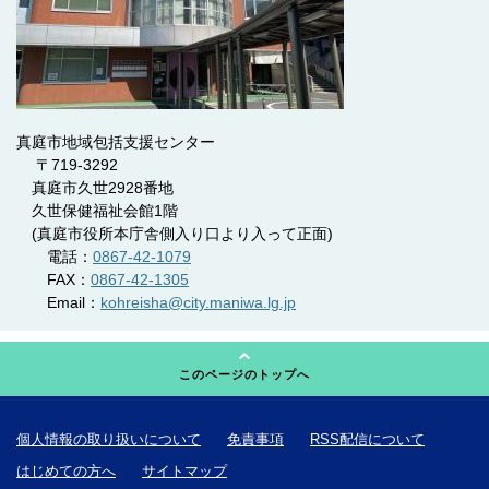
真庭市地域包括支援センター
〒719-3292
真庭市久世2928番地
久世保健福祉会館1階
(真庭市役所本庁舎側入り口より入って正面)
電話：
0867-42-1079
FAX：
0867-42-1305
Email：
kohreisha@city.maniwa.lg.jp
このページのトップへ
個人情報の取り扱いについて
免責事項
RSS配信について
はじめての方へ
サイトマップ