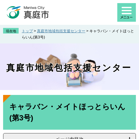
ペ
メ
ー
ニ
ジ
ュ
の
ー
先
を
トップ
>
真庭市地域包括支援センター
>
キャラバン・メイトほっと
現在地
頭
飛
らいん(第3号)
で
ば
す
し
。
て
本
真庭市地域包括支援センター
文
へ
本
文
キャラバン・メイトほっとらいん
(第3号)