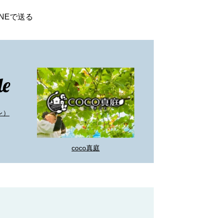
INEで送る
レ）
coco真庭