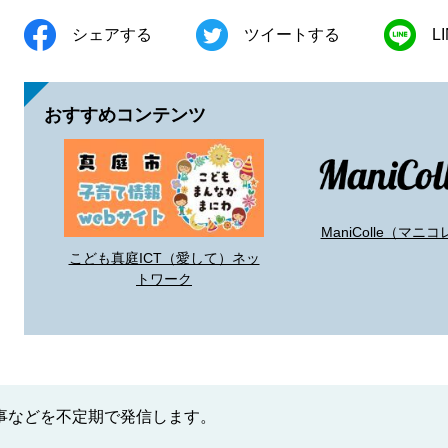
シェアする
ツイートする
L
おすすめコンテンツ
ManiColle（マニコ
こども真庭ICT（愛して）ネッ
トワーク
事などを不定期で発信します。