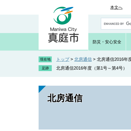
ペ
メ
本文へ
ー
ニ
ジ
ュ
G
の
ー
o
先
を
o
頭
飛
g
防災・
安心安全
で
ば
l
e
す
し
カ
トップ
>
北房通信
>
北房通信2016年
。
て
現在地
ス
本
北房通信2016年度（第1号～第4号）
タ
文
ム
へ
検
索
北房通信