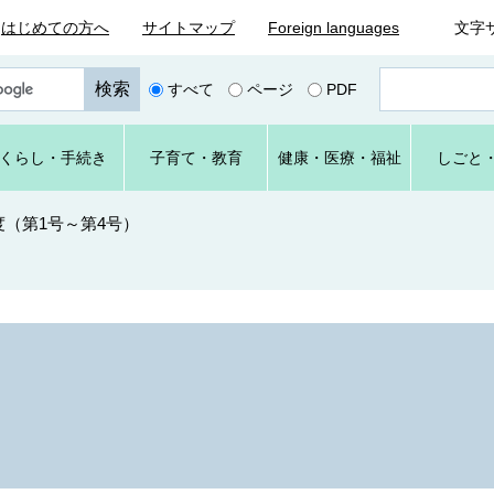
はじめての方へ
サイトマップ
Foreign languages
文字
ペ
すべて
ページ
PDF
ー
ジ
番
くらし
・手続き
子育て
・教育
健康・
医療・
福祉
しごと
号
を
入
度（第1号～第4号）
力