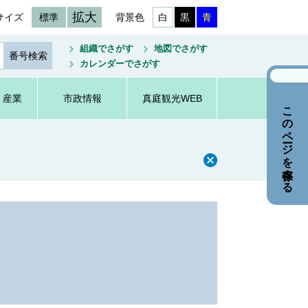
拡大
サイズ
標準
背景色
白
黒
青
組織でさがす
地図でさがす
カレンダーでさがす
・産業
市政情報
真庭観光WEB
このページを保存する