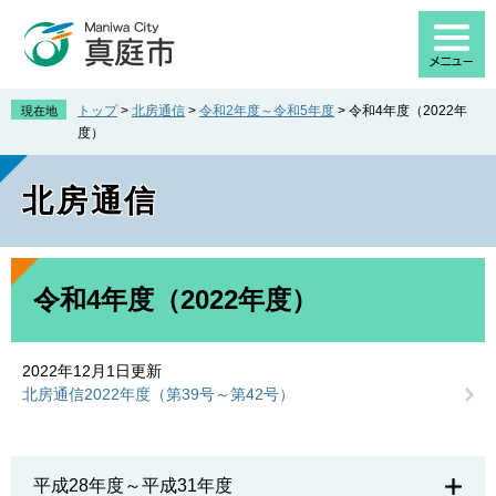
ペ
メ
ー
ニ
ジ
ュ
の
ー
先
を
トップ
>
北房通信
>
令和2年度～令和5年度
>
令和4年度（2022年
現在地
頭
飛
度）
で
ば
す
し
北房通信
。
て
本
文
へ
本
文
令和4年度（2022年度）
2022年12月1日更新
北房通信2022年度（第39号～第42号）
平成28年度～平成31年度