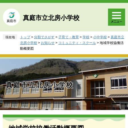
ペ
メ
ー
ニ
ジ
ュ
真庭市立北房小学校
の
ー
先
を
頭
飛
トップ
>
分類でさがす
>
子育て・教育
>
学校
>
小中学校
>
真庭市立
現在地
で
ば
北房小学校
>
お知らせ
>
コミュニティ・スクール
>
地域学校協働活
す
し
動概要図
。
て
本
文
へ
真庭市立北房小学校
本
文