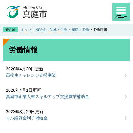
ペ
メ
ー
ニ
ジ
ュ
の
ー
先
を
トップ
>
補助金・助成・手当
>
雇用・労働
>
労働情報
現在地
頭
飛
で
ば
本
す
し
文
労働情報
。
て
本
文
2026年4月20日更新
へ
高校生チャレンジ支援事業
2026年4月1日更新
真庭市企業人材スキルアップ支援事業補助金
2023年3月29日更新
マル経資金利子補給金