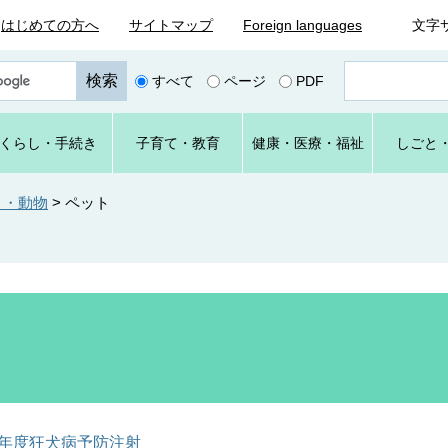
はじめての方へ
サイトマップ
Foreign languages
文字
ペ
すべて
ページ
PDF
ー
ジ
番
くらし
・手続き
子育て
・教育
健康・
医療・
福祉
しごと
号
を
入
ト・動物
>
ペット
力
8年度狂犬病予防注射