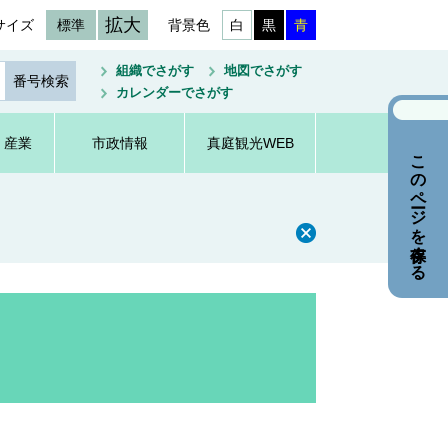
拡大
サイズ
標準
背景色
白
黒
青
組織でさがす
地図でさがす
カレンダーでさがす
・産業
市政情報
真庭観光WEB
このページを保存する