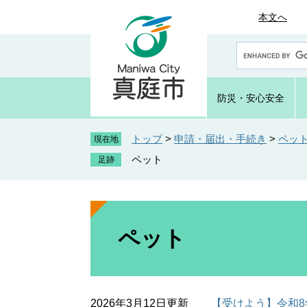
ペ
メ
本文へ
ー
ニ
ジ
ュ
G
の
ー
o
先
を
o
頭
飛
g
防災・
安心安全
で
ば
l
e
す
し
カ
トップ
>
申請・届出・手続き
>
ペッ
。
て
現在地
ス
本
ペット
タ
文
ム
へ
検
索
本
文
ペット
2026年3月12日更新
【受けよう】令和