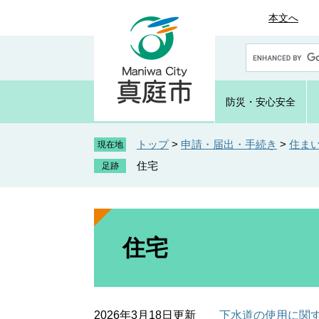
ペ
メ
本文へ
ー
ニ
ジ
ュ
G
の
ー
o
先
を
o
頭
飛
g
防災・
安心安全
で
ば
l
e
す
し
カ
トップ
>
申請・届出・手続き
>
住ま
。
て
現在地
ス
本
住宅
タ
文
ム
へ
検
索
本
文
住宅
2026年3月18日更新
下水道の使用に関