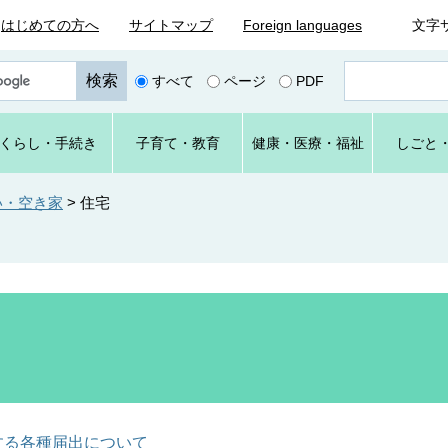
はじめての方へ
サイトマップ
Foreign languages
文字
ペ
すべて
ページ
PDF
ー
ジ
番
くらし
・手続き
子育て
・教育
健康・
医療・
福祉
しごと
号
を
入
い・空き家
>
住宅
力
する各種届出について