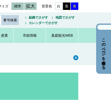
拡大
サイズ
標準
背景色
白
黒
青
組織でさがす
地図でさがす
カレンダーでさがす
・産業
市政情報
真庭観光WEB
このページを保存する