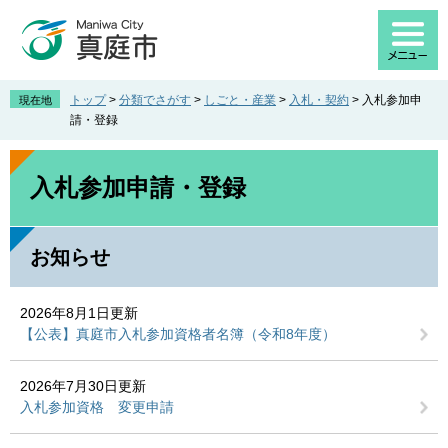
ペ
メ
ー
ニ
ジ
ュ
の
ー
先
を
トップ
>
分類でさがす
>
しごと・産業
>
入札・契約
>
入札参加申
現在地
頭
飛
請・登録
で
ば
す
し
本
。
て
文
入札参加申請・登録
本
文
へ
お知らせ
2026年8月1日更新
【公表】真庭市入札参加資格者名簿（令和8年度）
2026年7月30日更新
入札参加資格 変更申請