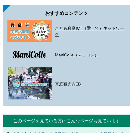
おすすめコンテンツ
こども真庭ICT（愛して）ネットワー
ク
ManiColle（マニコレ）
真庭観光WEB
このページを見ている方は
こんなページも見ています