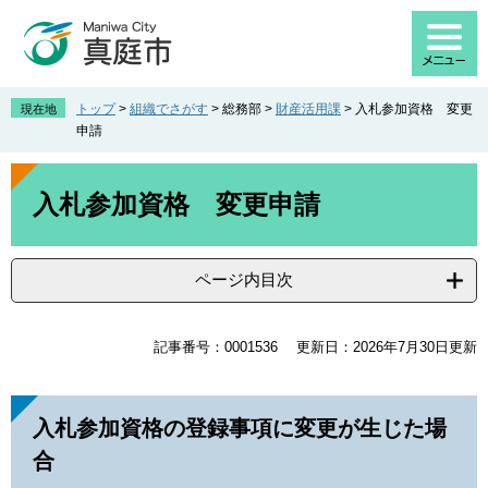
ペ
メ
ー
ニ
ジ
ュ
の
ー
先
を
トップ
>
組織でさがす
>
総務部
>
財産活用課
>
入札参加資格 変更
現在地
頭
飛
申請
で
ば
す
し
本
。
て
文
入札参加資格 変更申請
本
文
へ
ページ内目次
記事番号：0001536
更新日：2026年7月30日更新
入札参加資格の登録事項に変更が生じた場
合