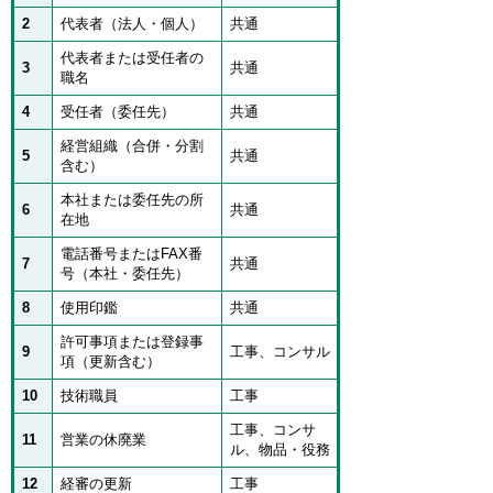
2
代表者（法人・個人）
共通
代表者または受任者の
3
共通
職名
4
受任者（委任先）
共通
経営組織（合併・分割
5
共通
含む）
本社または委任先の所
6
共通
在地
電話番号またはFAX番
7
共通
号（本社・委任先）
8
使用印鑑
共通
許可事項または登録事
9
工事、コンサル
項（更新含む）
10
技術職員
工事
工事、コンサ
11
営業の休廃業
ル、物品・役務
12
経審の更新
工事