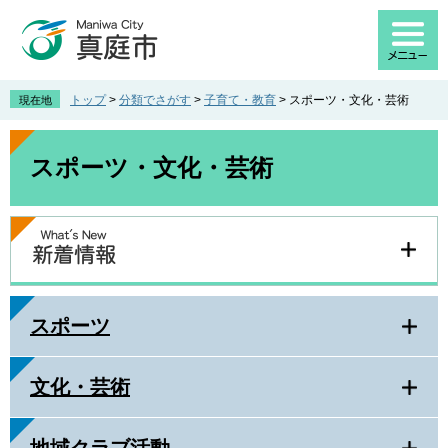
ペ
メ
ー
ニ
ジ
ュ
の
ー
先
を
トップ
>
分類でさがす
>
子育て・教育
>
スポーツ・文化・芸術
現在地
頭
飛
で
ば
本
す
し
文
スポーツ・文化・芸術
。
て
本
文
へ
スポーツ
文化・芸術