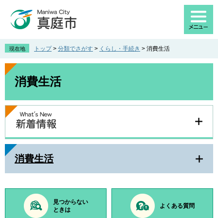
ペ
メ
ー
ニ
ジ
ュ
の
ー
先
を
トップ
>
分類でさがす
>
くらし・手続き
>
消費生活
現在地
頭
飛
で
ば
本
す
し
文
消費生活
。
て
本
文
へ
消費生活
見つからない
よくある質問
ときは