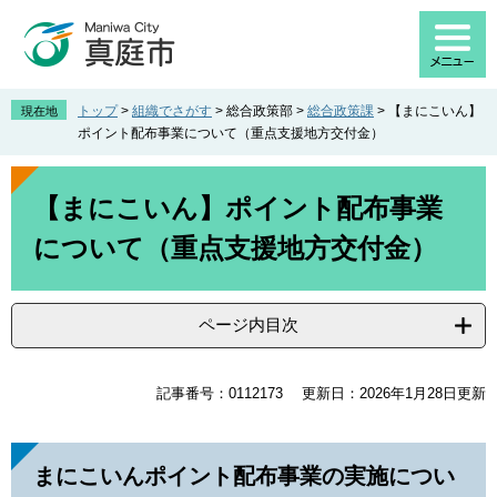
ペ
メ
ー
ニ
ジ
ュ
の
ー
先
を
トップ
>
組織でさがす
>
総合政策部
>
総合政策課
>
【まにこいん】
現在地
頭
飛
ポイント配布事業について（重点支援地方交付金）
で
ば
す
し
本
。
て
文
【まにこいん】ポイント配布事業
本
について（重点支援地方交付金）
文
へ
ページ内目次
記事番号：0112173
更新日：2026年1月28日更新
まにこいんポイント配布事業の実施につい