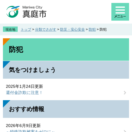
ペ
メ
ー
ニ
ジ
ュ
の
ー
先
を
トップ
>
分類でさがす
>
防災・安心安全
>
防犯
>
防犯
現在地
頭
飛
で
ば
本
す
し
文
防犯
。
て
本
文
気をつけましょう
へ
2025年1月24日更新
還付金詐欺に注意！
おすすめ情報
2026年6月9日更新
～特殊詐欺被害をゼロに～