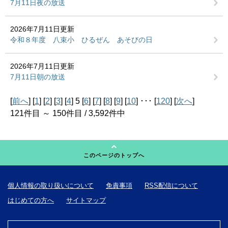
7月11日夜の放送
2026年7月11日更新
令和８年度 八束小 ひるぜん あそびの日
2026年7月11日更新
7月11日朝の放送
[
前へ
] [
1
] [
2
] [
3
] [
4
] 5 [
6
] [
7
] [
8
] [
9
] [
10
] ･･･ [
120
] [
次へ
]
121件目 ～ 150件目 / 3,592件中
このページのトップへ
個人情報の取り扱いについて
免責事項
RSS配信について
はじめての方へ
サイトマップ