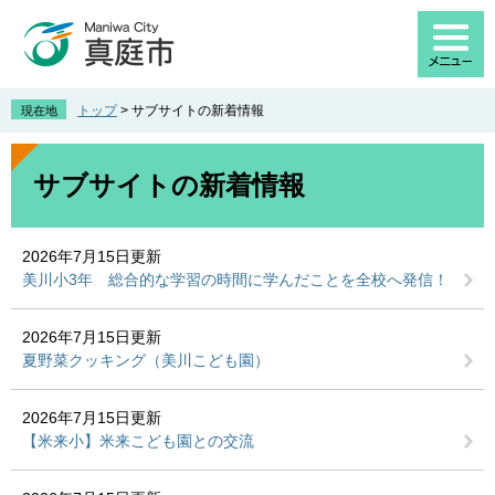
ペ
メ
ー
ニ
ジ
ュ
の
ー
先
を
トップ
>
サブサイトの新着情報
現在地
頭
飛
で
ば
本
す
し
文
サブサイトの新着情報
。
て
本
文
2026年7月15日更新
へ
美川小3年 総合的な学習の時間に学んだことを全校へ発信！
2026年7月15日更新
夏野菜クッキング（美川こども園）
2026年7月15日更新
【米来小】米来こども園との交流