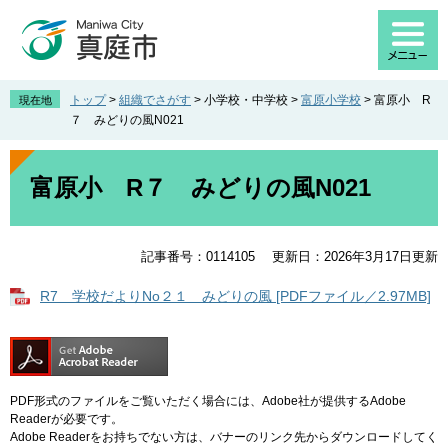
ペ
メ
ー
ニ
ジ
ュ
の
ー
先
を
トップ
>
組織でさがす
>
小学校・中学校
>
富原小学校
>
富原小 R
現在地
頭
飛
７ みどりの風N021
で
ば
す
し
本
。
て
文
富原小 R７ みどりの風N021
本
文
へ
記事番号：0114105
更新日：2026年3月17日更新
R7 学校だよりNo２１ みどりの風 [PDFファイル／2.97MB]
PDF形式のファイルをご覧いただく場合には、Adobe社が提供するAdobe
Readerが必要です。
Adobe Readerをお持ちでない方は、バナーのリンク先からダウンロードしてく