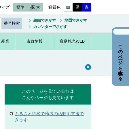
拡大
サイズ
標準
背景色
白
黒
青
組織でさがす
地図でさがす
カレンダーでさがす
・産業
市政情報
真庭観光WEB
このページを保存する
このページを見ている方は
こんなページも見ています
ふるさと納税で地域の活動を支援で
きます