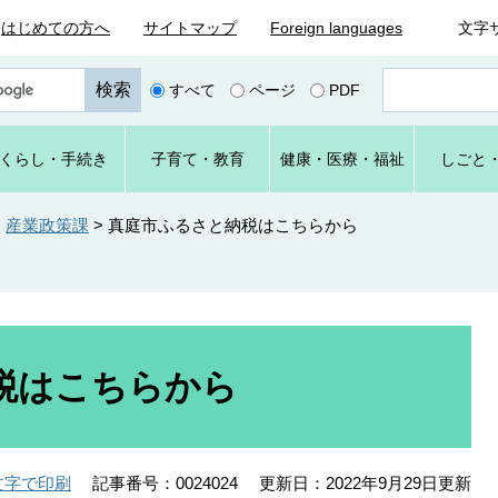
はじめての方へ
サイトマップ
Foreign languages
文字
ペ
すべて
ページ
PDF
ー
ジ
番
くらし
・手続き
子育て
・教育
健康・
医療・
福祉
しごと
号
を
入
>
産業政策課
>
真庭市ふるさと納税はこちらから
力
税はこちらから
記事番号：0024024
更新日：2022年9月29日更新
文字で印刷