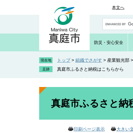
ペ
メ
本文へ
ー
ニ
ジ
ュ
G
の
ー
o
先
を
o
頭
飛
g
防災・
安心安全
で
ば
l
e
す
し
カ
トップ
>
組織でさがす
>
産業観光部
。
て
現在地
ス
本
真庭市ふるさと納税はこちらから
タ
文
ム
へ
検
索
本
文
真庭市ふるさと納
印刷ページ表示
大きい