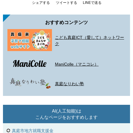
シェアする
ツイートする
LINEで送る
おすすめコンテンツ
こども真庭ICT（愛して）ネットワー
ク
ManiColle（マニコレ）
真庭なりわい塾
AI(人工知能)は
こんなページをおすすめします
真庭市地方就職支援金