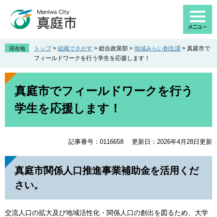
ペ
メ
ー
ニ
ジ
ュ
の
ー
先
を
トップ
>
組織でさがす
>
総合政策部
>
地域みらい創生課
>
真庭市で
現在地
頭
飛
フィールドワークを行う学生を応援します！
で
ば
す
し
本
。
て
文
真庭市でフィールドワークを行う
本
学生を応援します！
文
へ
記事番号：0116658
更新日：2026年4月28日更新
真庭市関係人口推進事業補助金を活用くだ
さい。
交流人口の拡大及び地域活性化・関係人口の創出を図るため、大学