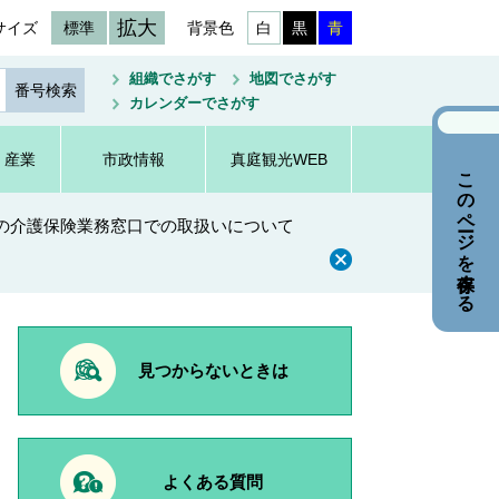
拡大
サイズ
標準
背景色
白
黒
青
組織でさがす
地図でさがす
カレンダーでさがす
・産業
市政情報
真庭観光WEB
このページを保存する
の介護保険業務窓口での取扱いについて
見つからないときは
よくある質問