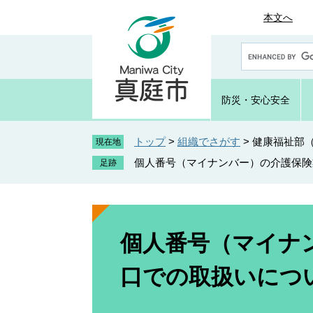
ペ
メ
本文へ
ー
ニ
ジ
ュ
G
の
ー
o
先
を
o
頭
飛
g
防災・
安心安全
で
ば
l
e
す
し
カ
トップ
>
組織でさがす
>
健康福祉部
。
て
現在地
ス
本
個人番号（マイナンバー）の介護保険
タ
文
ム
へ
検
索
本
文
個人番号（マイナ
口での取扱いにつ