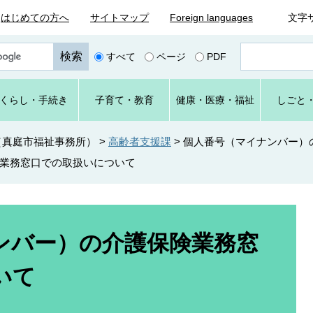
はじめての方へ
サイトマップ
Foreign languages
文字
ペ
すべて
ページ
PDF
ー
ジ
番
くらし
・手続き
子育て
・教育
健康・
医療・
福祉
しごと
号
を
入
（真庭市福祉事務所）
>
高齢者支援課
>
個人番号（マイナンバー）
力
業務窓口での取扱いについて
ンバー）の介護保険業務窓
いて