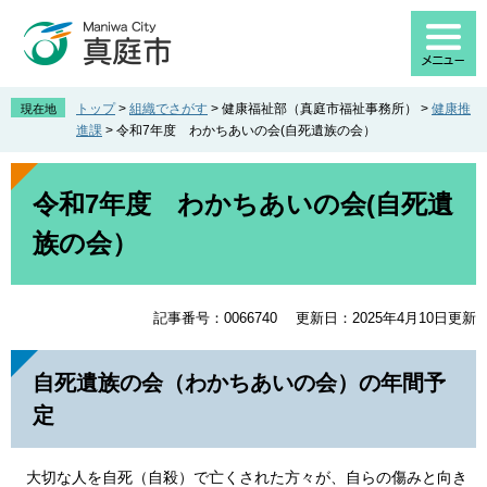
ペ
メ
ー
ニ
ジ
ュ
の
ー
先
を
トップ
>
組織でさがす
>
健康福祉部（真庭市福祉事務所）
>
健康推
現在地
頭
飛
進課
>
令和7年度 わかちあいの会(自死遺族の会）
で
ば
す
し
本
。
て
文
令和7年度 わかちあいの会(自死遺
本
族の会）
文
へ
記事番号：0066740
更新日：2025年4月10日更新
自死遺族の会（わかちあいの会）の年間予
定
大切な人を自死（自殺）で亡くされた方々が、自らの傷みと向き