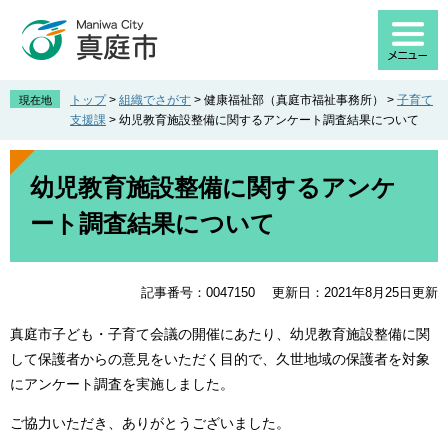
ペ
メ
ー
ニ
ジ
ュ
の
ー
先
を
トップ
>
組織でさがす
>
健康福祉部（真庭市福祉事務所）
>
子育て
現在地
頭
飛
支援課
>
幼児教育施設整備に関するアンケート調査結果について
で
ば
す
し
本
。
て
文
幼児教育施設整備に関するアンケ
本
ート調査結果について
文
へ
記事番号：0047150
更新日：2021年8月25日更新
真庭市子ども・子育て会議の開催にあたり、幼児教育施設整備に関
して保護者からの意見をいただく目的で、久世地域の保護者を対象
にアンケート調査を実施しました。
ご協力いただき、ありがとうございました。