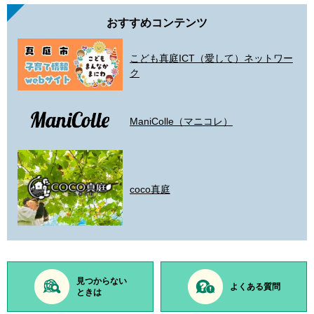
おすすめコンテンツ
こども真庭ICT（愛して）ネットワー
ク
ManiColle（マニコレ）
coco真庭
見つからない
よくある質問
ときは