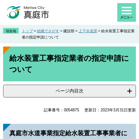
ペ
メ
ー
ニ
ジ
ュ
の
ー
先
を
トップ
>
組織でさがす
>
建設部
>
上下水道課
>
給水装置工事指定業
現在地
頭
飛
者の指定申請について
で
ば
す
し
本
。
て
文
給水装置工事指定業者の指定申請に
本
ついて
文
へ
ページ内目次
記事番号：0054875
更新日：2023年3月31日更新
真庭市水道事業指定給水装置工事事業者に