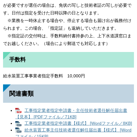
が必要ですが選任の場合は、免状の写しと技術者証の写しが必要で
す。日付は指定を受けた日時以降の日となります。
※業務を一時休止する場合や、停止する場合も届け出が義務付け
られます。この場合、「指定証」も返納していただきます。
※指定証の交付時は、手数料納付書持参の上、上下水道課窓口ま
でお越しください。（場合により郵送でも対応します）
手数料
給水装置工事事業者指定手数料 10,000円
関連書類
工事指定業者指定申請書・主任技術者選任解任届出書
【見本】 [PDFファイル／71KB]
工事指定業者指定申請書【様式】 [Wordファイル／8KB]
給水装置工事主任技術者選任解任届出書【様式】 [Word
ファイル／15KB]