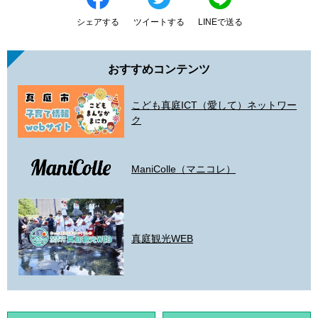
シェアする
ツイートする
LINEで送る
おすすめコンテンツ
こども真庭ICT（愛して）ネットワー
ク
ManiColle（マニコレ）
真庭観光WEB