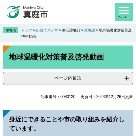
ペ
メ
ー
ニ
ジ
ュ
の
ー
先
を
トップ
>
組織でさがす
>
生活環境部
>
環境課
>
地球温暖化対策普及
現在地
頭
飛
啓発動画
で
ば
す
し
本
。
て
文
地球温暖化対策普及啓発動画
本
文
へ
ページ内目次
記事番号：0080120
更新日：2023年12月26日更新
身近にできることや市の取り組みを紹介し
ています。