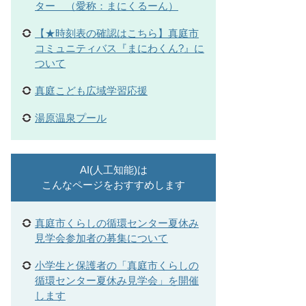
ター （愛称：まにくるーん）
【★時刻表の確認はこちら】真庭市
コミュニティバス『まにわくん?』に
ついて
真庭こども広域学習応援
湯原温泉プール
AI(人工知能)は
こんなページをおすすめします
真庭市くらしの循環センター夏休み
見学会参加者の募集について
小学生と保護者の「真庭市くらしの
循環センター夏休み見学会」を開催
します