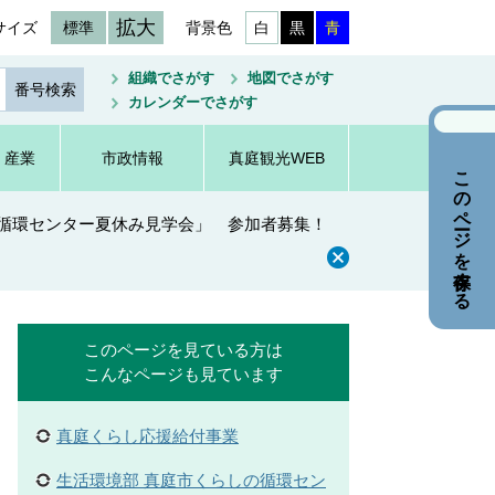
拡大
サイズ
標準
背景色
白
黒
青
組織でさがす
地図でさがす
カレンダーでさがす
・産業
市政情報
真庭観光WEB
このページを保存する
の循環センター夏休み見学会」 参加者募集！
このページを見ている方は
こんなページも見ています
真庭くらし応援給付事業
生活環境部 真庭市くらしの循環セン