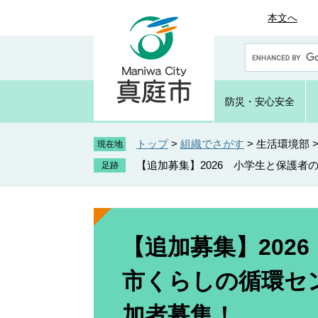
ペ
メ
本文へ
ー
ニ
ジ
ュ
G
の
ー
o
先
を
o
頭
飛
g
防災・
安心安全
で
ば
l
e
す
し
カ
トップ
>
組織でさがす
>
生活環境部
。
て
現在地
ス
本
【追加募集】2026 小学生と保護
タ
文
ム
へ
検
索
本
文
【追加募集】202
市くらしの循環セ
加者募集！