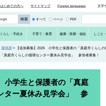
はじめての方へ
サイトマップ
Foreign languages
文字
ペ
すべて
ページ
PDF
ー
ジ
番
くらし
・手続き
子育て
・教育
健康・
医療・
福祉
しごと
号
を
入
>
環境課
>
【追加募集】2026 小学生と保護者の「真庭市くらし
力
者の「真庭市くらしの循環センター夏休み見学会」 参加者募集！
6 小学生と保護者の「真庭
ンター夏休み見学会」 参