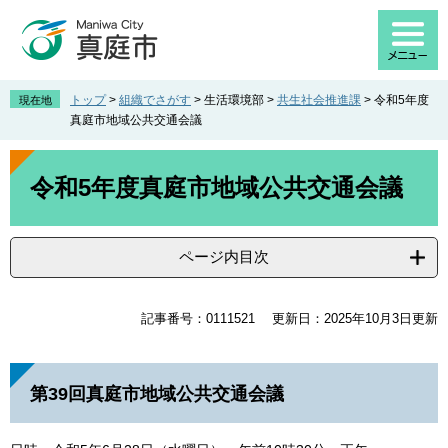
ペ
メ
ー
ニ
ジ
ュ
の
ー
先
を
トップ
>
組織でさがす
>
生活環境部
>
共生社会推進課
>
令和5年度
現在地
頭
飛
真庭市地域公共交通会議
で
ば
す
し
本
。
て
文
令和5年度真庭市地域公共交通会議
本
文
へ
ページ内目次
記事番号：0111521
更新日：2025年10月3日更新
第39回真庭市地域公共交通会議