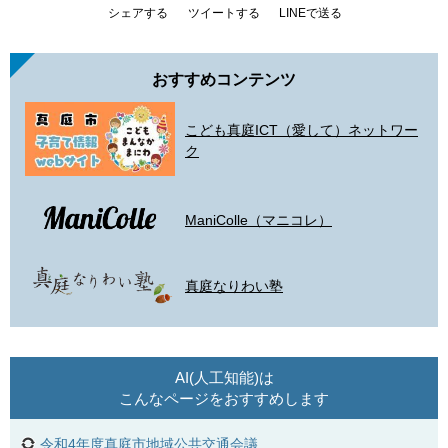
シェアする
ツイートする
LINEで送る
おすすめコンテンツ
こども真庭ICT（愛して）ネットワー
ク
ManiColle（マニコレ）
真庭なりわい塾
AI(人工知能)は
こんなページをおすすめします
令和4年度真庭市地域公共交通会議