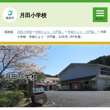
ペ
メ
ー
ニ
ジ
ュ
月田小学校
の
ー
先
を
頭
飛
月田小学校
>
学校だより「大門坂」
>
学校だより「大門坂」
>
月田
現在地
で
ば
小学校 学校だより「大門坂」12月号（R7年度）
す
し
。
て
本
文
へ
月田小学校