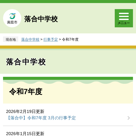
ペ
メ
ー
ニ
ジ
ュ
落合中学校
の
ー
先
を
頭
飛
落合中学校
>
行事予定
>
令和7年度
現在地
で
ば
す
し
。
て
落合中学校
本
文
へ
本
文
令和7年度
2026年2月19日更新
【落合中】令和7年度 3月の行事予定
2026年1月15日更新